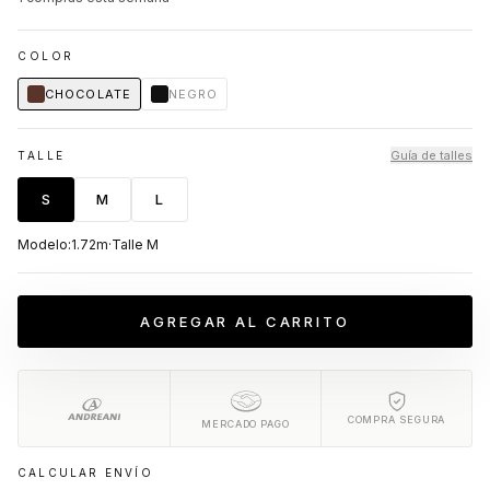
COLOR
CHOCOLATE
NEGRO
Guía de talles
TALLE
S
M
L
Modelo:
1.72m
·
Talle
M
AGREGAR AL CARRITO
COMPRA SEGURA
MERCADO PAGO
CALCULAR ENVÍO