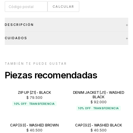
CALCULAR
+
DESCRIPCIÓN
+
CUIDADOS
TAMBIÉN TE PUEDE GUSTAR
Piezas recomendadas
ZIP UP [Z1] - BLACK
DENIM JACKET [J1] - WASHED
NUEVO INGRESO
NUEVO INGRESO
BLACK
$ 79.500
$ 92.000
10% OFF · TRANSFERENCIA
10% OFF · TRANSFERENCIA
CAP [G3] - WASHED BROWN
CAP [G2] - WASHED BLACK
NUEVO INGRESO
NUEVO INGRESO
$ 40.500
$ 40.500