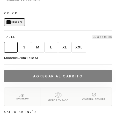
COLOR
NEGRO
Guía de talles
TALLE
XS
S
M
L
XL
XXL
Modelo:
1.70m
·
Talle
M
AGREGAR AL CARRITO
COMPRA SEGURA
MERCADO PAGO
CALCULAR ENVÍO