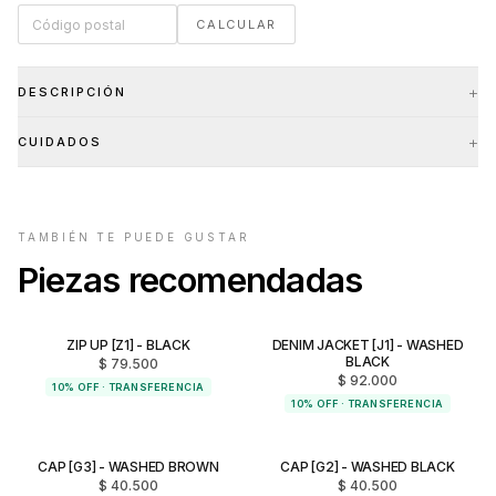
CALCULAR
+
DESCRIPCIÓN
+
CUIDADOS
TAMBIÉN TE PUEDE GUSTAR
Piezas recomendadas
ZIP UP [Z1] - BLACK
DENIM JACKET [J1] - WASHED
NUEVO INGRESO
NUEVO INGRESO
BLACK
$ 79.500
$ 92.000
10% OFF · TRANSFERENCIA
10% OFF · TRANSFERENCIA
CAP [G3] - WASHED BROWN
CAP [G2] - WASHED BLACK
NUEVO INGRESO
NUEVO INGRESO
$ 40.500
$ 40.500